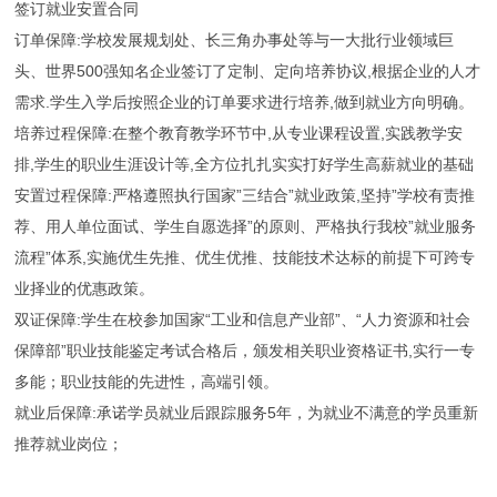
签订就业安置合同
订单保障:学校发展规划处、长三角办事处等与一大批行业领域巨
头、世界500强知名企业签订了定制、定向培养协议,根据企业的人才
需求.学生入学后按照企业的订单要求进行培养,做到就业方向明确。
培养过程保障:在整个教育教学环节中,从专业课程设置,实践教学安
排,学生的职业生涯设计等,全方位扎扎实实打好学生高薪就业的基础
安置过程保障:严格遵照执行国家”三结合”就业政策,坚持”学校有责推
荐、用人单位面试、学生自愿选择”的原则、严格执行我校”就业服务
流程”体系,实施优生先推、优生优推、技能技术达标的前提下可跨专
业择业的优惠政策。
双证保障:学生在校参加国家“工业和信息产业部”、“人力资源和社会
保障部”职业技能鉴定考试合格后，颁发相关职业资格证书,实行一专
多能；职业技能的先进性，高端引领。
就业后保障:承诺学员就业后跟踪服务5年，为就业不满意的学员重新
推荐就业岗位；