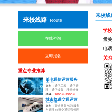
来校线
来校线路
Route
学校
在线咨询
孟关
电话
立即报名
关
重点专业推荐
邮电通信运营服务
专业
方向：
通信工程、通信管
理、通信设备、移动维修
等
待遇：
3000元-7500元
城市轨道交通运营
与管理
方向：
高铁乘务 铁路服务
与管理 轨道交通运营管理