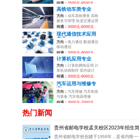
待遇：
3500元-9500元
高铁动车类专业
方向：
动车高铁乘务 高铁
服务与管理 轨道交通运营
管理
待遇：
3000元-8000元
现代通信技术应用
专业
方向：
电力通信 数据通信
移动通信
待遇：
3000元-8000元
计算机应用专业
方向：
计算机网络应用 计
算机动画制作 室内设计
待遇：
3000元-8000元
汽车运用与维修专
业
方向：
汽车维修 汽车制造
与装备 汽车电器维修
待遇：
3000元-7000元
热门新闻
贵州省邮电学校孟关校区2023年招生
贵州省邮电学校创建于1958年，是省内唯