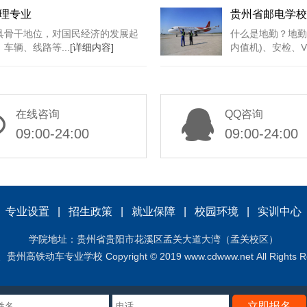
理专业
贵州省邮电学校
具骨干地位，对国民经济的发展起
什么是地勤？地勤
辆、线路等...
[详细内容]
内值机)、安检、V
在线咨询
QQ咨询
09:00-24:00
09:00-24:00
|
专业设置
|
招生政策
|
就业保障
|
校园环境
|
实训中心
学院地址：贵州省贵阳市花溪区孟关大道大湾（孟关校区）
学校 Copyright © 2019 www.cdwww.net All Rights Re
立即报名