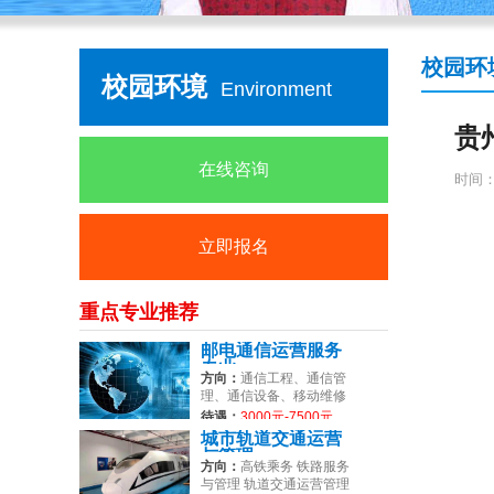
校园环
校园环境
Environment
贵
在线咨询
时间：2
立即报名
重点专业推荐
邮电通信运营服务
专业
方向：
通信工程、通信管
理、通信设备、移动维修
等
待遇：
3000元-7500元
城市轨道交通运营
与管理
方向：
高铁乘务 铁路服务
与管理 轨道交通运营管理