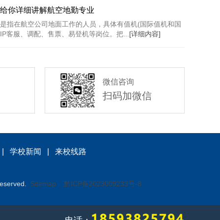
给你详细讲解航空地勤专业
是指在航空公司地面工作的人员，具体有值机(国际值机和国
IP客服、调配、售票、易登机等岗位。把...
[详细内容]
微信咨询
扫码加微信
|
学校新闻
|
来校线路
served.
Sitemap
黔ICP备2023009233号-8