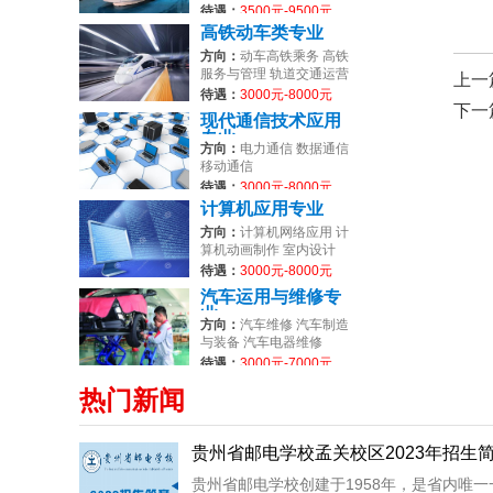
待遇：
3500元-9500元
高铁动车类专业
方向：
动车高铁乘务 高铁
服务与管理 轨道交通运营
上一
管理
待遇：
3000元-8000元
下一
现代通信技术应用
专业
方向：
电力通信 数据通信
移动通信
待遇：
3000元-8000元
计算机应用专业
方向：
计算机网络应用 计
算机动画制作 室内设计
待遇：
3000元-8000元
汽车运用与维修专
业
方向：
汽车维修 汽车制造
与装备 汽车电器维修
待遇：
3000元-7000元
热门新闻
贵州省邮电学校孟关校区2023年招生
贵州省邮电学校创建于1958年，是省内唯