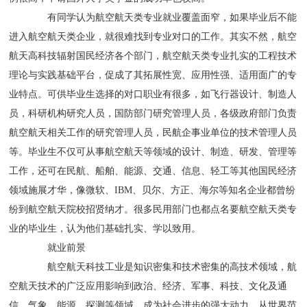
有同学认为航空航天类专业就业覆盖面窄，如果毕业后不能
进入航空航天类企业，就很难找到专业对口的工作。其实不然，航空
航天高科技辐射国民经济各个部门，航空航天类专业扎实的工程技术
理论与实践基础平台，促成了其拓展性宽、应用性强、适用面广的专
业特点。可供毕业生选择的对口职业有很多，如飞行器设计、制造人
员，科研机构研究人员，国防部门研究管理人员，各级政府部门负责
航空航天相关工作的研究管理人员，民航企事业单位的技术管理人员
等。毕业生不仅可从事航空航天等领域的设计、制造、研发、管理等
工作，还可在民航、船舶、能源、交通、信息、轻工等其他国民经济
领域施展才华，像微软、IBM、贝尔、方正、海尔等知名企业都曾纷
纷到航空航天院校招贤纳才。很多民用部门也都点名要航空航天类专
业的毕业生，认为他们基础扎实、学以致用。
就业前景
航空航天科技工业是知识密集和技术密集的高技术领域，航
空航天技术的广泛应用影响到政治、经济、军事、科技、文化及通
信、气象、能源、探测等领域，成为社会进步的强大动力。从世界范