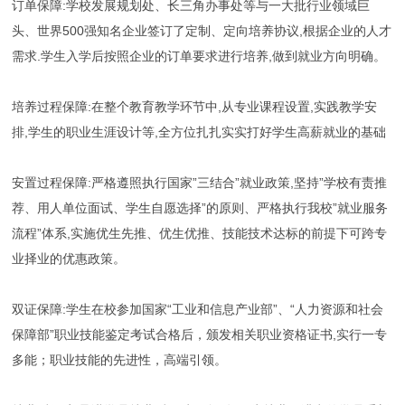
订单保障:学校发展规划处、长三角办事处等与一大批行业领域巨
头、世界500强知名企业签订了定制、定向培养协议,根据企业的人才
需求.学生入学后按照企业的订单要求进行培养,做到就业方向明确。
培养过程保障:在整个教育教学环节中,从专业课程设置,实践教学安
排,学生的职业生涯设计等,全方位扎扎实实打好学生高薪就业的基础
安置过程保障:严格遵照执行国家”三结合”就业政策,坚持”学校有责推
荐、用人单位面试、学生自愿选择”的原则、严格执行我校”就业服务
流程”体系,实施优生先推、优生优推、技能技术达标的前提下可跨专
业择业的优惠政策。
双证保障:学生在校参加国家“工业和信息产业部”、“人力资源和社会
保障部”职业技能鉴定考试合格后，颁发相关职业资格证书,实行一专
多能；职业技能的先进性，高端引领。