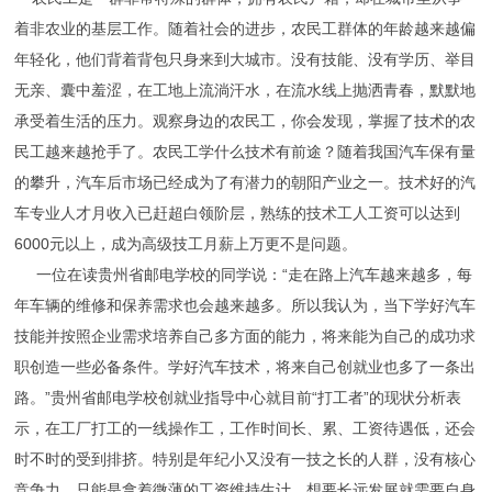
着非农业的基层工作。随着社会的进步，农民工群体的年龄越来越偏
年轻化，他们背着背包只身来到大城市。没有技能、没有学历、举目
无亲、囊中羞涩，在工地上流淌汗水，在流水线上抛洒青春，默默地
承受着生活的压力。观察身边的农民工，你会发现，掌握了技术的农
民工越来越抢手了。农民工学什么技术有前途？随着我国汽车保有量
的攀升，汽车后市场已经成为了有潜力的朝阳产业之一。技术好的汽
车专业人才月收入已赶超白领阶层，熟练的技术工人工资可以达到
6000元以上，成为高级技工月薪上万更不是问题。
一位在读贵州省邮电学校的同学说：“走在路上汽车越来越多，每
年车辆的维修和保养需求也会越来越多。所以我认为，当下学好汽车
技能并按照企业需求培养自己多方面的能力，将来能为自己的成功求
职创造一些必备条件。学好汽车技术，将来自己创就业也多了一条出
路。”
贵州省邮电学校
创就业指导中心就目前“打工者”的现状分析表
示，在工厂打工的一线操作工，工作时间长、累、工资待遇低，还会
时不时的受到排挤。特别是年纪小又没有一技之长的人群，没有核心
竞争力，只能是拿着微薄的工资维持生计，想要长远发展就需要自身