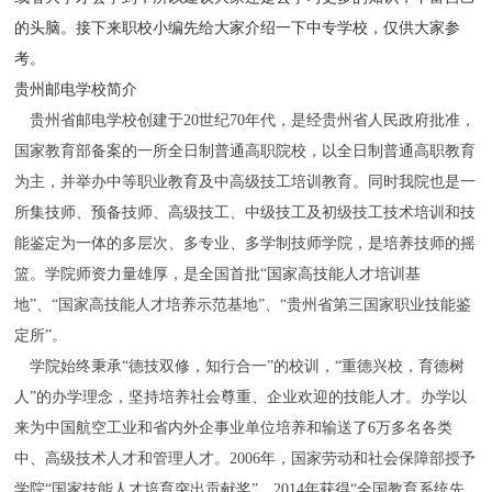
的头脑。接下来职校小编先给大家介绍一下中专学校，仅供大家参
考。
贵州邮电学校简介
贵州省邮电学校创建于
20
世纪
70
年代，是经贵州省人民政府批准，
国家教育部备案的一所全日制普通高职院校，以全日制普通高职教育
为主，并举办中等职业教育及中高级技工培训教育。同时我院也是一
所集技师、预备技师、高级技工、中级技工及初级技工技术培训和技
能鉴定为一体的多层次、多专业、多学制技师学院，是培养技师的摇
篮。学院师资力量雄厚，是全国首批“国家高技能人才培训基
地”、“国家高技能人才培养示范基地”、“贵州省第三国家职业技能鉴
定所”。
学院始终秉承
“德技双修，知行合一”的校训，“重德兴校，育德树
人”的办学理念，坚持培养社会尊重、企业欢迎的技能人才。办学以
来为中国航空工业和省内外企事业单位培养和输送了
6
万多名各类
中、高级技术人才和管理人才。
2006
年，国家劳动和社会保障部授予
学院“国家技能人才培育突出贡献奖”，
2014
年获得“全国教育系统先