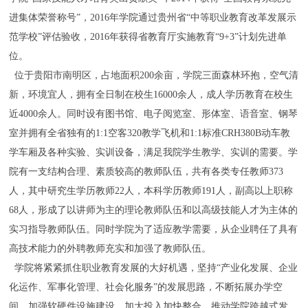
进集体荣誉称号”，
2016
年学院通过贵州省“中等职业教育改革发展示
范学校”评估验收，
2016
年获得省教育厅实施教育“
9+3
”计划先进单
位。
位于贵阳市南明区，占地面积
200
余亩，学院三面森林环抱，空气清
新，环境宜人，拥有全日制在校生
16000
余人，成人学历教育在校生
近
4000
余人。同时设有图书馆、电子阅览室、形体室、语音室、钢琴
室并拥有全省独有的
1:1
空客
320
教学飞机和
1:1
标准
CRH380B
动车教
学车厢及各种实验、实训设备，满足我院学生教学、实训的需要。学
院有一支结构合理、素质较高的教师队伍，共有各类专任教师
373
人，其中研究生学历教师
22
人，本科学历教师
191
人，副高以上职称
68
人，形成了以讲师为主的理论教师队伍和以高级技能人才为主体的
实习指导教师队伍。同时学院为了适应教学需要，从企业聘任了具有
高技术能力的外聘教师充实和加强了教师队伍。
学院将紧紧抓住职业教育发展的大好机遇，坚持
“产业化发展、企业
化运作、军事化管理、社会化服务”的发展思路，不断拓展办学空
间，加强软硬件设施建设，加大投入加快整合，推动学院跨越式发