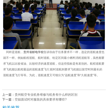
同样是巡航，
贵州省邮电学校
告诉你由于任务要求不一样，选定的巡航速度也
就不一样。例如航程巡航、航时巡航、给定区间最小燃料消耗巡航等，虽然都要
求飞机以比较省油、比较经济的速度巡航，但这些指标是有差别的。航程巡航要
求飞机能以航程最远的巡航速度飞行;航时巡航则要求飞机能以留空时间最长的
巡航速度飞行等等。为此，巡航速度又可细分为“远航速度”和“久航速度”等。
上一篇：
贵州航空专业机务维修与机务有什么样的区别
下一篇：
空姐面试时对服装的具体要求有哪些?
相关推荐