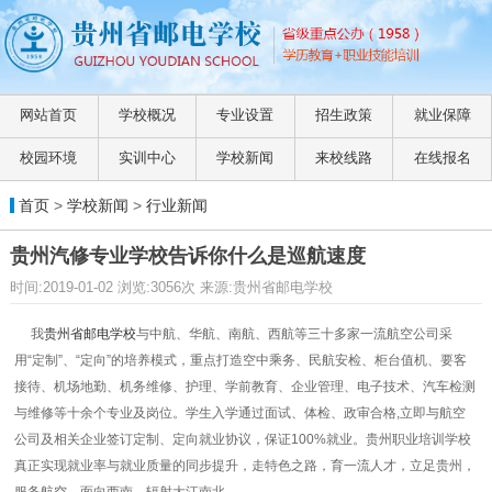
网站首页
学校概况
专业设置
招生政策
就业保障
校园环境
实训中心
学校新闻
来校线路
在线报名
首页
>
学校新闻
>
行业新闻
贵州汽修专业学校告诉你什么是巡航速度
时间:2019-01-02 浏览:3056次 来源:贵州省邮电学校
我
贵州省邮电学校
与中航、华航、南航、西航等三十多家一流航空公司采
用“定制”、“定向”的培养模式，重点打造空中乘务、民航安检、柜台值机、要客
接待、机场地勤、机务维修、护理、学前教育、企业管理、电子技术、汽车检测
与维修等十余个专业及岗位。学生入学通过面试、体检、政审合格,立即与航空
公司及相关企业签订定制、定向就业协议，保证100%就业。
贵州职业培训学校
真正实现就业率与就业质量的同步提升，走特色之路，育一流人才，立足贵州，
服务航空，面向西南，辐射大江南北。