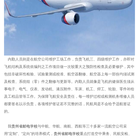
内勤人员则是在航空公司维护工场工作，负责飞机三、四级维护工作，亦即对
飞机结构及系统依编列之工作项目做一次较重大之预防性检查及必要修护，其中
包括非破坏性检验、试验量测或校准、航空器翻修、航空器上每一部份均须试测
及检查、系统组（零）件之翻修与更新等。内勤人员就像是飞机的健保医生须从
事电子、电气、仪表、发动机、液压附件、车床、机工、焊工、轮胎、零件补给
及工程品管等工作。为保障飞航安全及责任，每一维护过程或检测机务维修人员
都要签名以示负责，各项维护签证若不完整的话，民航局是不会给予适航签证
的。
我
贵州省邮电学校
与中航、华航、南航、西航等三十多家一流航空公司采
用“定制”、“定向”的培养模式，
贵州省邮电学校
重点打造空中乘务、民航安检、