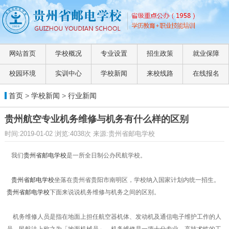
网站首页
学校概况
专业设置
招生政策
就业保障
校园环境
实训中心
学校新闻
来校线路
在线报名
首页
>
学校新闻
>
行业新闻
贵州航空专业机务维修与机务有什么样的区别
时间:2019-01-02 浏览:4038次 来源:贵州省邮电学校
我们
贵州省邮电学校
是一所全日制公办民航学校。
贵州省邮电学校
坐落在贵州省贵阳市南明区，学校纳入国家计划内统一招生。
贵州省邮电学校
下
面来说说机务维修与机务之间的区别。
机务维修人员是指在地面上担任航空器机体、发动机及通信电子维护工作的人
员，民航法上称之为「地面机械员」。机务维修是一项十分专业、高技术性的工