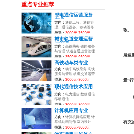
重点专业推荐
邮电通信运营服务
专业
方向：
通信工程、通信管
理、通信设备、移动维修
敬。
等
待遇：
3000元-7500元
城市轨道交通运营
与管理
方向：
高铁乘务 铁路服务
与管理 轨道交通运营管理
展速
待遇：
3500元-9500元
高铁动车类专业
方向：
动车高铁乘务 高铁
服务与管理 轨道交通运营
管理
待遇：
3000元-8000元
意“
现代通信技术应用
专业
方向：
电力通信 数据通信
移动通信
待遇：
3000元-8000元
计算机应用专业
方向：
计算机网络应用 计
算机动画制作 室内设计
有充
待遇：
3000元-8000元